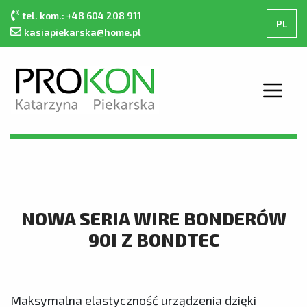
tel. kom.: +48 604 208 911
PL
kasiapiekarska@home.pl
STRONA GŁÓWNA
O FIRMIE
OFERTA
KONTAKT
NOWA SERIA WIRE BONDERÓW
KATALOG PRODUKTÓW
90I Z BONDTEC
Maksymalna elastyczność urządzenia dzięki